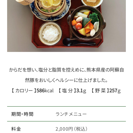
からだを想い、塩分と脂質を控えめに、熊本県産の阿蘇自
然豚をおいしくヘルシーに仕上げました。
【 カロリー 】
586
kcal
【 塩 分 】
3.1
ｇ
【 野 菜 】
257
ｇ
期間・時間
ランチメニュー
料金
2,000円（税込）