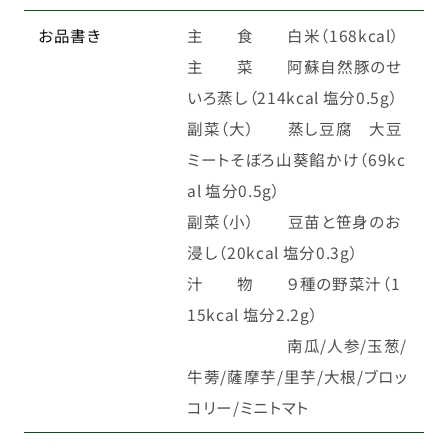
お品書き
主 食 白米（168kcal）
主 菜 阿蘇自然豚のせ
いろ蒸し（214kcal 塩分0.5g）
副菜（大） 蒸し豆腐 大豆
ミートそぼろ山葵餡かけ（69kc
al 塩分0.5g）
副菜（小） 豆苗と笹身のお
浸し（20kcal 塩分0.3g）
汁 物 ９種の野菜汁（1
15kcal 塩分2.2g）
南瓜/人参/玉葱/
牛蒡/薩摩芋/里芋/大根/ブロッ
コリー/ミニトマト