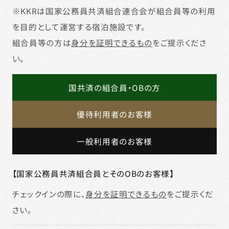
宿
熊
※KKRは国家公務員共済組合連合会が組合員等の利用
泊
を目的として運営する宿泊施設です。
予
本
組合員等の方は
身分を証明できるもの
をご提示くださ
約
い。
国共済の組合員・OBの方
優待利用者のお客様
一般利用者のお客様
【国家公務員共済組合員とそのOBのお客様】
チェックインの際に、
身分を証明できるもの
をご提示くだ
さい。