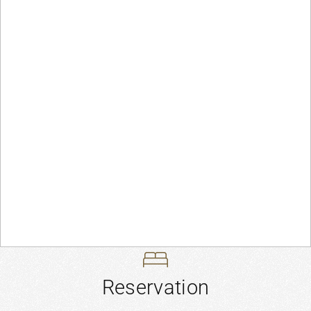
K
快適な空間でくつろぎのひとときを・・・
K
中心部にありながら、緑に囲まれ、
R
ホテルのいたるところから
雄大な熊本城を眺めることができる癒しの空間。
ホ
テ
ル
ご