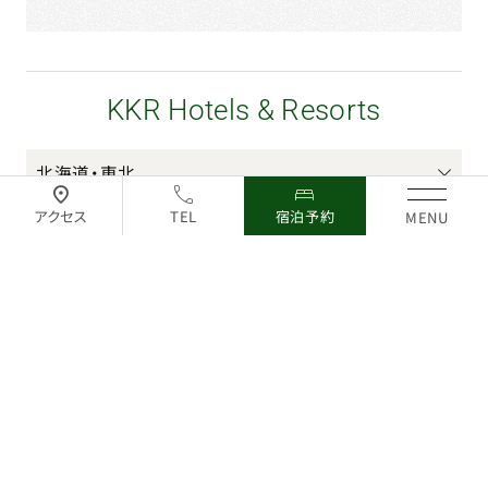
甲信越
東海・北陸
近畿
中国・四国
アクセス
TEL
宿泊予約
MENU
九州
© 国家公務員共済組合連合会 All Rights Reserved.