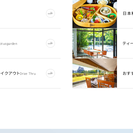
日本
ティ
otusgarden
テイクアウト
おす
Drive Thru