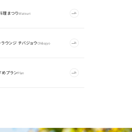
料理まつり
Matsuri
ーラウンジ チバジョウ
Chibajyo
すめプラン
Plan